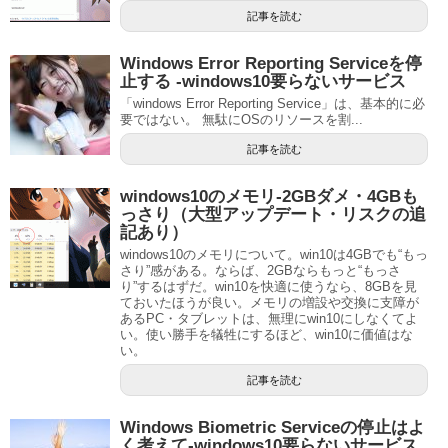
記事を読む
Windows Error Reporting Serviceを停
止する ‐windows10要らないサービス
「windows Error Reporting Service」は、基本的に必
要ではない。 無駄にOSのリソースを割...
記事を読む
windows10のメモリ‐2GBダメ・4GBも
っさり（大型アップデート・リスクの追
記あり）
windows10のメモリについて。win10は4GBでも“もっ
さり”感がある。ならば、2GBならもっと“もっさ
り”するはずだ。win10を快適に使うなら、8GBを見
ておいたほうが良い。メモリの増設や交換に支障が
あるPC・タブレットは、無理にwin10にしなくてよ
い。使い勝手を犠牲にするほど、win10に価値はな
い。
記事を読む
Windows Biometric Serviceの停止はよ
く考えて‐windows10要らないサービス