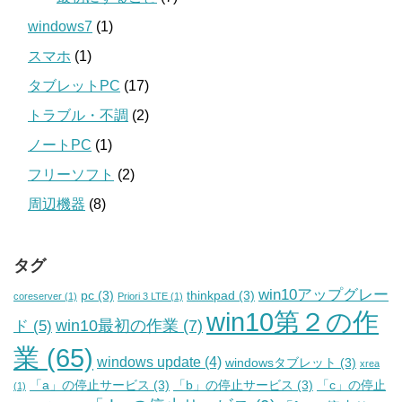
windows7
(1)
スマホ
(1)
タブレットPC
(17)
トラブル・不調
(2)
ノートPC
(1)
フリーソフト
(2)
周辺機器
(8)
タグ
win10アップグレー
pc
(3)
thinkpad
(3)
coreserver
(1)
Priori 3 LTE
(1)
win10第２の作
win10最初の作業
(7)
ド
(5)
業
(65)
windows update
(4)
windowsタブレット
(3)
xrea
「a」の停止サービス
(3)
「b」の停止サービス
(3)
「c」の停止
(1)