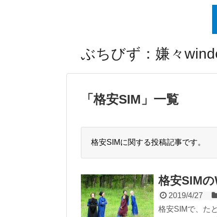
ぶちびず：嫌々windo
「
格安SIM
」
一覧
格安SIMに関する投稿記事です。
格安SIMの
2019/4/27
格安SIMで、た