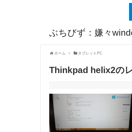
ぶちびず：嫌々windo
ホーム
タブレットPC
Thinkpad heli