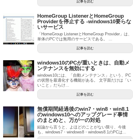
記事を読む
HomeGroup ListenerとHomeGroup
Providerを停止する ‐windows10要らな
いサービス
「HomeGroup ListenerとHomeGroup Provider」は、
単体のPCでは無用のサービスである。 ...
記事を読む
windows10のPCが重いときは、自動メ
ンテナンスを無効にする
windows10には、「自動メンテナンス」という、PC
の状態を最適化する機能がある。 文字面だけは「い
いこと」だらけ...
記事を読む
無償期間経過後のwin7・win8・win8.1
のwindows10へのアップグレード事情
のまとめと、万が一の対処
結論から言うと、よほどのことがない限り、今後
も、windows7・windows8・windows8.1のPCは...