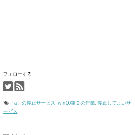
フォローする
「a」の停止サービス
,
win10第２の作業
,
停止してよいサ
ービス