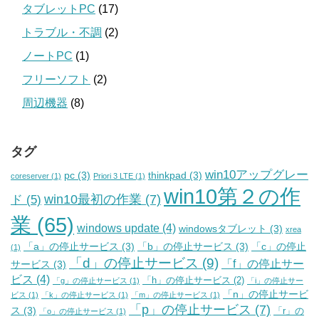
タブレットPC
(17)
トラブル・不調
(2)
ノートPC
(1)
フリーソフト
(2)
周辺機器
(8)
タグ
win10アップグレー
pc
(3)
thinkpad
(3)
coreserver
(1)
Priori 3 LTE
(1)
win10第２の作
win10最初の作業
(7)
ド
(5)
業
(65)
windows update
(4)
windowsタブレット
(3)
xrea
「a」の停止サービス
(3)
「b」の停止サービス
(3)
「c」の停止
(1)
「d」の停止サービス
(9)
「f」の停止サー
サービス
(3)
ビス
(4)
「h」の停止サービス
(2)
「g」の停止サービス
(1)
「i」の停止サー
「n」の停止サービ
ビス
(1)
「k」の停止サービス
(1)
「m」の停止サービス
(1)
「p」の停止サービス
(7)
ス
(3)
「r」の
「o」の停止サービス
(1)