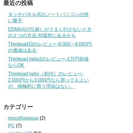
最近の投稿
タッチパネル式のノートパソコンの使
い勝手
EDMAXの引越しがうまく行かないとき
の１つの方法‐別場所にあるかも
Thinkpad10のレビュー‐6,000～8,000円
の価値はある
Thinkpad helix2のレビュー‐1万円前後
ならOK
Thinkpad helix（初代）のレビュー‐
2,000円から3,000円なら買ってもよい
が、積極的に買う理由はない。
カテゴリー
miscellaneous
(2)
PC
(7)