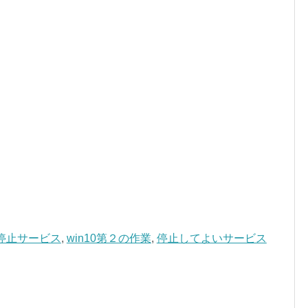
停止サービス
,
win10第２の作業
,
停止してよいサービス