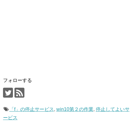
フォローする
「f」の停止サービス
,
win10第２の作業
,
停止してよいサ
ービス