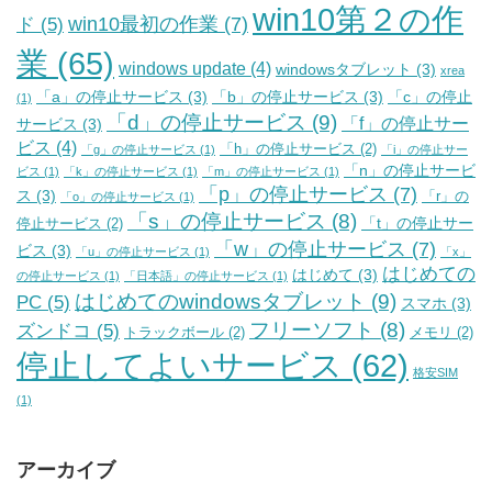
win10第２の作
win10最初の作業
(7)
ド
(5)
業
(65)
windows update
(4)
windowsタブレット
(3)
xrea
「a」の停止サービス
(3)
「b」の停止サービス
(3)
「c」の停止
(1)
「d」の停止サービス
(9)
「f」の停止サー
サービス
(3)
ビス
(4)
「h」の停止サービス
(2)
「g」の停止サービス
(1)
「i」の停止サー
「n」の停止サービ
ビス
(1)
「k」の停止サービス
(1)
「m」の停止サービス
(1)
「p」の停止サービス
(7)
ス
(3)
「r」の
「o」の停止サービス
(1)
「s」の停止サービス
(8)
「t」の停止サー
停止サービス
(2)
「w」の停止サービス
(7)
ビス
(3)
「u」の停止サービス
(1)
「x」
はじめての
はじめて
(3)
の停止サービス
(1)
「日本語」の停止サービス
(1)
はじめてのwindowsタブレット
(9)
PC
(5)
スマホ
(3)
フリーソフト
(8)
ズンドコ
(5)
トラックボール
(2)
メモリ
(2)
停止してよいサービス
(62)
格安SIM
(1)
アーカイブ