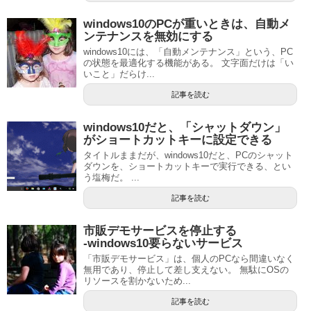
windows10のPCが重いときは、自動メ
ンテナンスを無効にする
windows10には、「自動メンテナンス」という、PC
の状態を最適化する機能がある。 文字面だけは「い
いこと」だらけ...
記事を読む
windows10だと、「シャットダウン」
がショートカットキーに設定できる
タイトルままだが、windows10だと、PCのシャット
ダウンを、ショートカットキーで実行できる、とい
う塩梅だ。 ...
記事を読む
市販デモサービスを停止する
‐windows10要らないサービス
「市販デモサービス」は、個人のPCなら間違いなく
無用であり、停止して差し支えない。 無駄にOSの
リソースを割かないため...
記事を読む