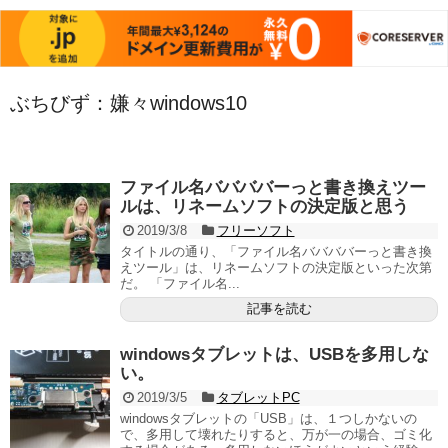
ぶちびず：嫌々windows10
ファイル名ババババーっと書き換えツー
ルは、リネームソフトの決定版と思う
2019/3/8
フリーソフト
タイトルの通り、「ファイル名ババババーっと書き換
えツール」は、リネームソフトの決定版といった次第
だ。 「ファイル名...
記事を読む
windowsタブレットは、USBを多用しな
い。
2019/3/5
タブレットPC
windowsタブレットの「USB」は、１つしかないの
で、多用して壊れたりすると、万が一の場合、ゴミ化