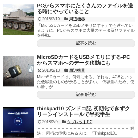
PCからスマホにたくさんのファイルを送
る時にやっていること
2018/2/19
周辺機器
「MicroSDカードをUSBメモリにする」でも述べてい
るように、PCからスマホに大量のデータ及びファイル
を移動...
記事を読む
MicroSDカードをUSBメモリにする‐PC
からスマホへのデータ移動にも
2018/2/13
周辺機器
MicroSDカードは、何気に余る。それも、4GBといっ
た低容量のものが余ることが多い。 低容量のため、使
い勝手が...
記事を読む
thinkpad10 ズンドコ記‐初期化できずク
リーンインストールで半死半生
2018/2/9
タブレットPC
－－－－－－－－－－－－－－－－－－－－－－－ 解
決！ 同様の症状にある人は、「Thinkpad10...