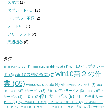
スマホ
(1)
タブレットPC
(17)
トラブル・不調
(2)
ノートPC
(1)
フリーソフト
(2)
周辺機器
(8)
タグ
win10アップグレー
pc
(3)
thinkpad
(3)
coreserver
(1)
Priori 3 LTE
(1)
win10第２の作
win10最初の作業
(7)
ド
(5)
業
(65)
windows update
(4)
windowsタブレット
(3)
xrea
「a」の停止サービス
(3)
「b」の停止サービス
(3)
「c」の停止
(1)
「d」の停止サービス
(9)
「f」の停止サー
サービス
(3)
ビス
(4)
「h」の停止サービス
(2)
「g」の停止サービス
(1)
「i」の停止サー
「n」の停止サービ
ビス
(1)
「k」の停止サービス
(1)
「m」の停止サービス
(1)